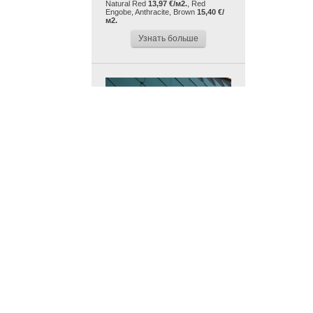
Natural Red
13,97 €/м2.
, Red
Engobe, Anthracite, Brown
15,40 €/
м2.
Узнать больше
Цинк-титановая кровля
со склада в Москве
Цинк-титановая кровля со склада
и на заказ от 30 евро/кв.м.
Узнать больше