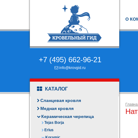
О КО
+7 (495) 662-96-21
info@krovgid.ru
КАТАЛОГ
Сланцевая кровля
Главна
Медная кровля
Нат
Керамическая черепица
Tejas Borja
Erlus
Koramic