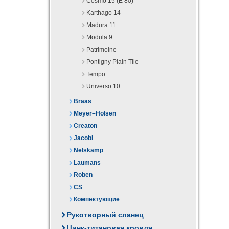
Cosmo 15 (E 80)
Karthago 14
Madura 11
Modula 9
Patrimoine
Pontigny Plain Tile
Tempo
Universo 10
Braas
Meyer–Holsen
Creaton
Jacobi
Nelskamp
Laumans
Roben
CS
Компектующие
Рукотворный сланец
Цинк-титановая кровля