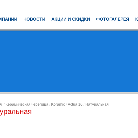
МПАНИИ
НОВОСТИ
АКЦИИ И СКИДКИ
ФОТОГАЛЕРЕЯ
я
/
Керамическая черепица
/
Koramic
/
Actua 10
/
Натуральная
уральная