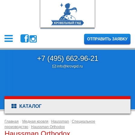
ОТПРАВИТЬ ЗАЯВКУ
+7 (495) 662-96-21
info@krovgid.ru
КАТАЛОГ
Главная
/
Медная кровля
/
Haussman
/
Специальное
производство
/
Haussman Orthodox
Haussman Orthodox