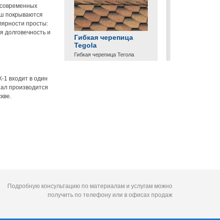
 современных
ыш покрываются
лярности просты:
я долговечность и
Гибкая черепица
Tegola
Гибкая черепица Тегола
Узнать больше
1 входит в один
иал производится
кве.
Подробную консультацию по материалам и услугам можно
Медная лента с
получить по телефону или в офисах продаж
оплатой при
получении
Медная лента 6600 ₽/м²